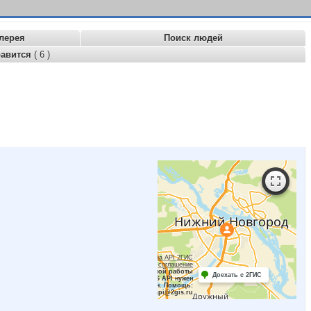
лерея
Поиск людей
равится
( 6 )
Работает на API 2ГИС
Лицензионное соглашение
Для корректной работы
Доехать с 2ГИС
Raster JS API нужен
ключ. Помощь:
api@2gis.ru