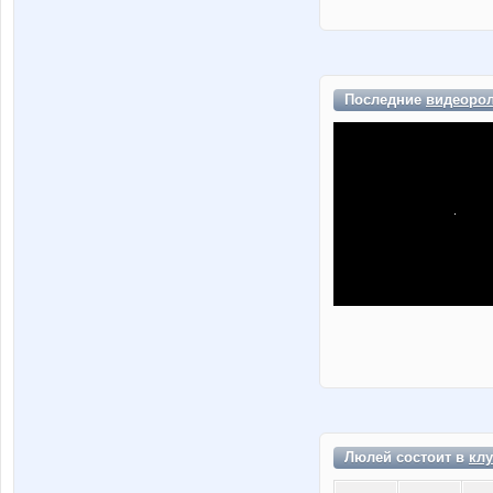
Последние
видеоро
Люлей состоит в
клу