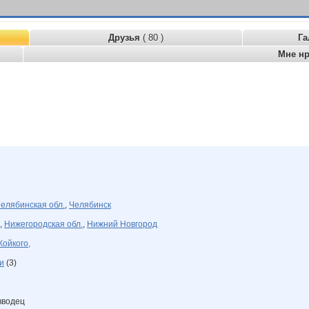
Друзья
( 80 )
Га
Мне н
елябинская обл.
,
Челябинск
,
Нижегородская обл.
,
Нижний Новгород
Койкого,
и
(3)
вводец