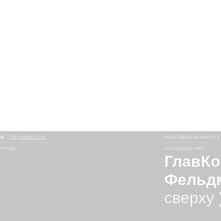
ей
:
lyley.www.nn.ru
пользователь имеет с
4 году
настоящее имя:
ГлавКо
Фельд
сверху 