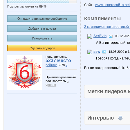
Сайт :
www.своегосайта.net
Портрет заполнен на 89 %
Комплименты
Отправить приватное сообщение
2 комплиментов в гостевой 
Добавить в друзья
SerEvIn
05.12.2023
Игнорировать
А Вы интересный, о
Сделать подарок
ssw
18.06.2009 в 1
популярность:
Говорят когда на теб
5237 место
рейтинг
5278
?
Вы не авторизованы! Чтоб
Привилегированный
пользователь
6
уровня
Метки лидеров
Интервью