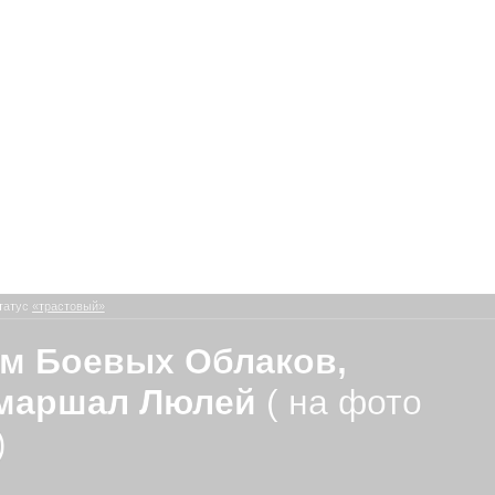
татус
«трастовый»
м Боевых Облаков,
маршал Люлей
( на фото
)