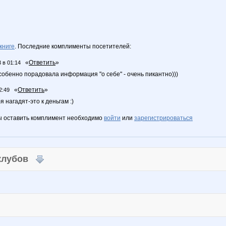
книге
. Последние комплименты посетителей:
«
Ответить
»
 в 01:14
собенно порадовала информация "о себе" - очень пикантно)))
«
Ответить
»
2:49
я нагадят-это к деньгам :)
ы оставить комплимент необходимо
войти
или
зарегистрироваться
 клубов