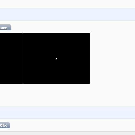
лики
бах