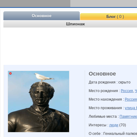
Основное
Блог
( 0 )
Шпионаж
Основное
Дата рождения : скрыто
Место рождения :
Россия
,
Ч
Место нахождения :
Россия
Место проживания :
улица 
Любимые места :
Памятник
Интересы :
люди
(70)
О себе : Гениальный палко