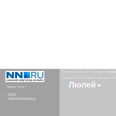
Персональный сайт пользователя
Люл
портрет № 25056 зарегистрирован в 200
Люлей
Привет, Гость !
-
Войти
-
Зарегистрироваться